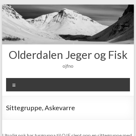
Skip
to
content
Olderdalen Jeger og Fisk
ojfno
Meny
Sittegruppe, Askevarre
Utrolig nok har turgruppa til OJF slept opp en sittegruppe med