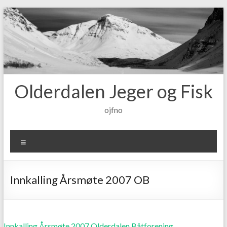
Skip
to
content
Olderdalen Jeger og Fisk
ojfno
Meny
Innkalling Årsmøte 2007 OB
Innkalling Årsmøte 2007 Olderdalen Båtforening