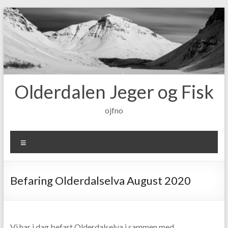
Skip
to
content
Olderdalen Jeger og Fisk
ojfno
Meny
Befaring Olderdalselva August 2020
Vi har i dag befart Olderdalselva i sammen med